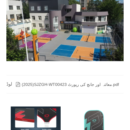
لوڈ

(2025)SJZGH-WT00423 معائنہ اور جانچ کی رپورٹ.pdf