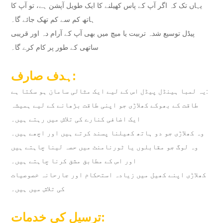
یہاں تک کہ اگر آپ کے پاس کھیلنے کا ایک طویل آپشن ہے، تو آپ کا
ہاتھ کم سے کم تھک جائے گا۔
پیڈل توسیع شدہ تربیت یا میچ میں بھی آپ کے آرام دہ اور قریبی
ساتھی کے طور پر کام کرے گا۔
ہدف صارف:
یہ لمبا ہینڈل پیڈل اس کے لیے ایک مثالی سامان ہو سکتا ہے:
طاقت کے بھوکے کھلاڑی جو اپنی طاقت بڑھانے کے لیے ہمیشہ
ایک اضافی کنارے کی تلاش میں رہتے ہیں۔
وہ کھلاڑی جو دو ہاتھ کھیلنا پسند کرتے ہیں اور اچھے ہیں۔
وہ لوگ جو مقابلوں یا ٹورنامنٹ میں حصہ لینا چاہتے ہیں
اور اس کے مطابق مشق کرنا چاہتے ہیں۔
کھلاڑی اپنے کھیل میں زیادہ استحکام اور جارحانہ خصوصیات
کی تلاش میں ہیں۔
ترسیل کی خدمات: