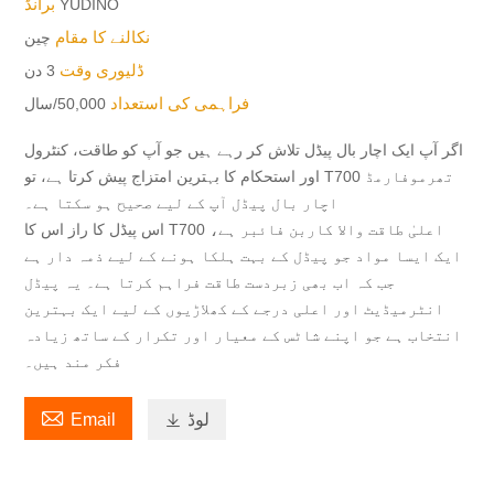
برانڈ
YUDINO
نکالنے کا مقام
چین
ڈلیوری وقت
3 دن
فراہمی کی استعداد
50,000/سال
اگر آپ ایک اچار بال پیڈل تلاش کر رہے ہیں جو آپ کو طاقت، کنٹرول
اور استحکام کا بہترین امتزاج پیش کرتا ہے، تو T700 تھرموفارمڈ
اچار بال پیڈل آپ کے لیے صحیح ہو سکتا ہے۔
اس پیڈل کا راز اس کا T700 اعلیٰ طاقت والا کاربن فائبر ہے،
ایک ایسا مواد جو پیڈل کے بہت ہلکا ہونے کے لیے ذمہ دار ہے
جب کہ اب بھی زبردست طاقت فراہم کرتا ہے۔ یہ پیڈل
انٹرمیڈیٹ اور اعلی درجے کے کھلاڑیوں کے لیے ایک بہترین
انتخاب ہے جو اپنے شاٹس کے معیار اور تکرار کے ساتھ زیادہ
فکر مند ہیں۔

لوڈ

Email