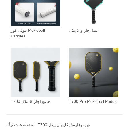
لمبا اچار والا پیڈل
موٹی کور Pickleball
Paddles
T700 Pro Pickleball Paddle
T700 جامع اچار کا پیڈل
مصنوعات ٹیگ:
T700 تھرموفارمڈ پکل بال پیڈل