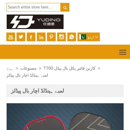









اردو
T
>
T700 کاربن فائبر پکل بال پیڈل
>
مصنوعات
>
ہوم
لمبے ہینڈلڈ اچار بال پیڈلز
لمبے ہینڈلڈ اچار بال پیڈلز