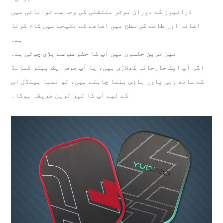
ڈرائیوز کے دوران موثر منتقلی کی وجہ سے توانائی میں
اضافہ اور طاقت کی سطح میں اضافے کے نتیجے میں کام کرتا
ہے۔
تیز ترین جلسوں میں آپ کا حکم سب سے بڑی چوٹی ہے۔
اگر آپ ایک جارحانہ کھلاڑی ہیں، یا آپ صرف ایک بہتر کمانڈ
کے ساتھ وہی پاور ہاؤس بننا چاہتے ہیں، تو لمبا ہینڈل اس
کے لیے آپ کا تیز ترین طریقہ ہوگا۔