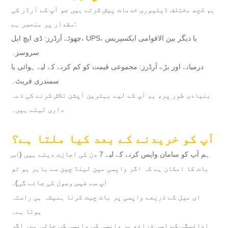
ہم کچھ مختلف ڈیلیوری خدمات پیش کرتے ہیں جو آپ کے آرڈر کی
مقدار پر منحصر ہے:
چھوٹے آرڈرز: ڈی ایچ ایل، UPS، یا دیگر بین الاقوامی ایکسپریس
سروسز۔
درمیانے اور بڑے آرڈرز: مجموعی قیمت کو کم کرنے کے لیے ہوائی یا
سمندری فریٹ۔
بنیادی طور پر، ہم آپ کے لیے بہترین آپشن تلاش کرنے کی ذمہ
داری لیتے ہیں۔
آپ کو خریدنے کے بعد کیا ملتا ہے؟
ہم آپ کو سامان واپس کرنے کے لیے 7 دن کی اجازت دیتے ہیں (اس
بات کا امکان ہے کہ اگر واپسی مین لینڈ چین سے باہر ہو تو
آپ سے فیس وصول کی جائے گی)۔
ای میل کے ذریعے واپسی پر بات چیت کرنا ہمیشہ ہی راستہ
ہوتا ہے۔
ادائیگی کے اسی ذرائع پر واپسی کی واپسی کی جاتی ہے۔ اگر