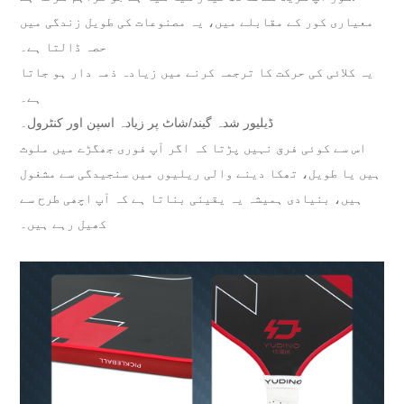
معیاری کور کے مقابلے میں، یہ مصنوعات کی طویل زندگی میں
حصہ ڈالتا ہے۔
یہ کلائی کی حرکت کا ترجمہ کرنے میں زیادہ ذمہ دار ہو جاتا
ہے۔
ڈیلیور شدہ گیند/شاٹ پر زیادہ اسپن اور کنٹرول۔
اس سے کوئی فرق نہیں پڑتا کہ اگر آپ فوری جھگڑے میں ملوث
ہیں یا طویل، تھکا دینے والی ریلیوں میں سنجیدگی سے مشغول
ہیں، بنیادی ہمیشہ یہ یقینی بناتا ہے کہ آپ اچھی طرح سے
کھیل رہے ہیں۔