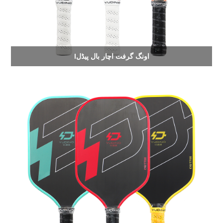
اونگ گرفت اچار بال پیڈل
l