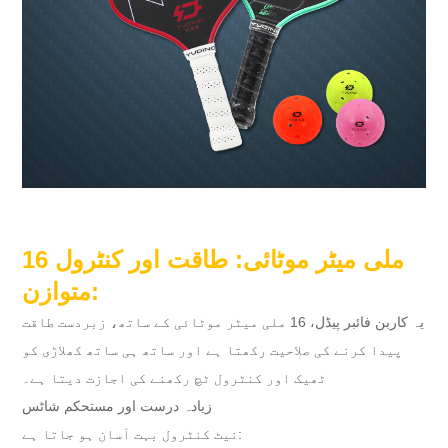
16 ملی میٹر موٹائی: طاقت اور کنٹرول
متوازن:
یہ کاربن فائبر پیڈل، 16 ملی میٹر موٹائی کے ساتھ، زبردست طاقت
پیدا کرنے کی صلاحیت رکھتا ہے اور ساتھ ہی ساتھ کھلاڑی کو
ٹھیک اور کنٹرول ٹچ رکھنے کی اجازت دیتا ہے۔
زیادہ درست اور مستحکم شاٹس
نیٹ کنٹرول بہت آسان ہو جاتا ہے: