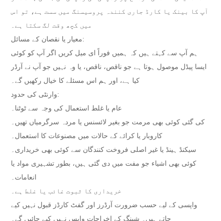
آپ کا بینک یا کارڈ جاری کنندہ پروسیسنگ میں سست ہے، تو اس
میں کچھ وقت لگ سکتا ہے۔
معیار یا نقصان کے مسائل:
ہم آپ سے کہتے ہیں کہ ہمیں فوراً ای میل کریں اگر آپ کو کوئی
ایسا پیڈل موصول ہوتا ہے جو ناقص، ناقص، یا وہ نہیں جو آپ نے آرڈر
کیا ہے، اور ہم اس مسئلے کا خیال رکھیں گے۔
وارنٹی کی حدود:
عام یا غلط استعمال کی وجہ سے ٹوٹنا۔
کی گئی کوئی بھی مرمت جو بغیر لائسنس یا مردہ سرگرمیاں تھیں۔
کاروبار یا کرائے کے حالات میں مصنوعات کا استعمال۔
سیکنڈ ہینڈ یا غیر اصلی فروخت کنندگان سے کوئی بھی خریداری۔
کوئی بھی اشیاء جو مفت میں دی گئی ہیں، بطور تشہیری مواد یا
انعامات۔
خریداری کا ثبوت غائب یا غلط ہے۔
واپسی کے لیے حسب ضرورت آرڈرز اور گفٹ کارڈز قبول نہیں کیے
جاتے ہیں۔ شپنگ کے اخراجات واپس نہیں کیے جائیں گے۔