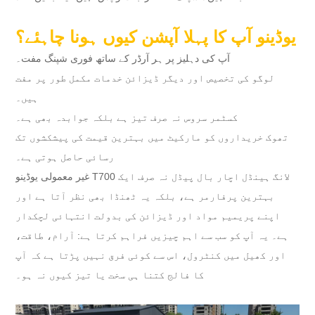
یوڈینو آپ کا پہلا آپشن کیوں ہونا چاہئے؟
آپ کی دہلیز پر ہر آرڈر کے ساتھ فوری شپنگ مفت۔
لوگو کی تخصیص اور دیگر ڈیزائن خدمات مکمل طور پر مفت
ہیں۔
کسٹمر سروس نہ صرف تیز ہے بلکہ جوابدہ بھی ہے۔
تھوک خریداروں کو مارکیٹ میں بہترین قیمت کی پیشکشوں تک
رسائی حاصل ہوتی ہے۔
غیر معمولی یوڈینو T700 لانگ ہینڈل اچار بال پیڈل نہ صرف ایک
بہترین پرفارمر ہے، بلکہ یہ ٹھنڈا بھی نظر آتا ہے اور
اپنے پریمیم مواد اور ڈیزائن کی بدولت انتہائی لچکدار
ہے۔ یہ آپ کو سب سے اہم چیزیں فراہم کرتا ہے: آرام، طاقت،
اور کھیل میں کنٹرول، اس سے کوئی فرق نہیں پڑتا ہے کہ آپ
کا فالج کتنا ہی سخت یا تیز کیوں نہ ہو۔