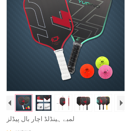
لمبے ہینڈلڈ اچار بال پیڈلز