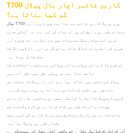
T700 کاربن فائبر اچار بال پیڈل
کو کیا بناتا ہے؟
پیڈل T700 پری پریگ کاربن فائبر سے بنا ہے، چہرے پر، اور
بنیادی طور پر، ایچ ڈی پی ای مواد کی تہہ ہے۔ یہ آج کی جدید
ترین تھرموفارمنگ مصنوعات میں سے ایک ہے۔ جب چہرے اور
فریم کو ایک ساتھ ڈھالا جاتا ہے تو گرمی اور رال کیورنگ کا
عمل شامل ہوتا ہے۔
اس طرح کا ڈیزائن چپکنے والے پیڈلوں سے متعدد اختلافات کا
باعث بنتا ہے، جو پہلی نظر میں نظر آتے ہیں:
پیڈل کی سختی میں اضافہ ہوا ہے، اور وارپنگ کا مسئلہ جو
عام طور پر لکڑی کے ڈھانچے سے آتا ہے یہاں بہت کم ہے۔
کمپن ڈیمپنگ کا ایک بالواسطہ عنصر یووی-کیورنگ رال ہے جو
چپکنے والے کے طور پر کام کرتا ہے جو گرم پگھلنے کو
باندھتا ہے جو باریک سینڈوچ پری پریگ کاربن کی تہوں میں
یکساں طور پر پھیلا ہوا ہے۔
آپ کو ایک ٹچ فیڈ بیک ملتا ہے جو واقعی اعلیٰ معیار اور مستحکم ہے،