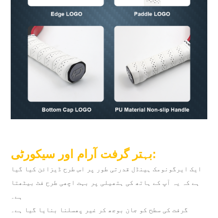
بہتر گرفت آرام اور سیکورٹی:
ایک ایرگونومک ہینڈل قدرتی طور پر اس طرح ڈیزائن کیا گیا
ہے کہ یہ آپ کے ہاتھ کی ہتھیلی پر بہت اچھی طرح فٹ بیٹھتا
ہے۔
گرفت کی سطح کو جان بوجھ کر غیر پھسلنا بنایا گیا ہے۔