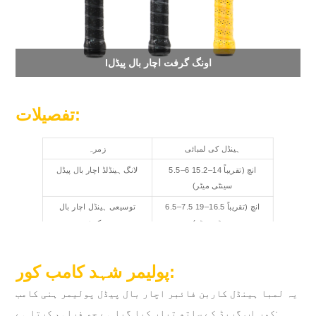
اونگ گرفت اچار بال پیڈل
l
تفصیلات:
ہینڈل کی لمبائی
زمرہ
5.5–6 انچ (تقریباً 14–15.2
لانگ ہینڈلڈ اچار بال پیڈل
سینٹی میٹر)
6.5–7.5 انچ (تقریباً 16.5–19
توسیعی ہینڈل اچار بال
سینٹی میٹر)
ریکیٹ
پولیمر شہد کامب کور:
یہ لمبا ہینڈل کاربن فائبر اچار بال پیڈل پولیمر ہنی کامب
کور اپ گریڈ کے ساتھ تیار کیا گیا ہے جو فراہم کرتا ہے: