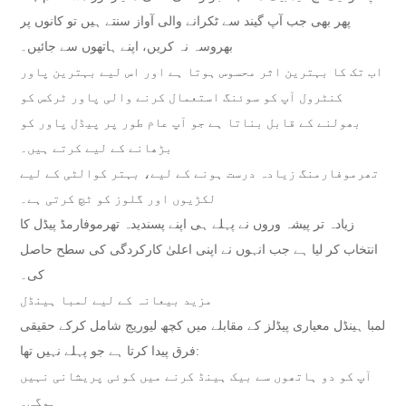
پھر بھی جب آپ گیند سے ٹکرانے والی آواز سنتے ہیں تو کانوں پر
بھروسہ نہ کریں، اپنے ہاتھوں سے جائیں۔
اب تک کا بہترین اثر محسوس ہوتا ہے اور اس لیے بہترین پاور
کنٹرول آپ کو سوئنگ استعمال کرنے والی پاور ٹرکس کو
بھولنے کے قابل بناتا ہے جو آپ عام طور پر پیڈل پاور کو
بڑھانے کے لیے کرتے ہیں۔
تھرموفارمنگ زیادہ درست ہونے کے لیے، بہتر کوالٹی کے لیے
لکڑیوں اور گلوز کو ٹچ کرتی ہے۔
زیادہ تر پیشہ وروں نے پہلے ہی اپنے پسندیدہ تھرموفارمڈ پیڈل کا
انتخاب کر لیا ہے جب انہوں نے اپنی اعلیٰ کارکردگی کی سطح حاصل
کی۔
مزید بیعانہ کے لیے لمبا ہینڈل
لمبا ہینڈل معیاری پیڈلز کے مقابلے میں کچھ لیوریج شامل کرکے حقیقی
فرق پیدا کرتا ہے جو پہلے نہیں تھا:
آپ کو دو ہاتھوں سے بیک ہینڈ کرنے میں کوئی پریشانی نہیں
ہوگی۔