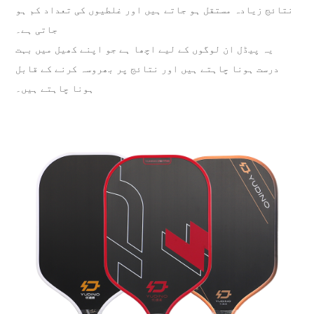
نتائج زیادہ مستقل ہو جاتے ہیں اور غلطیوں کی تعداد کم ہو
جاتی ہے۔
یہ پیڈل ان لوگوں کے لیے اچھا ہے جو اپنے کھیل میں بہت
درست ہونا چاہتے ہیں اور نتائج پر بھروسہ کرنے کے قابل
ہونا چاہتے ہیں۔