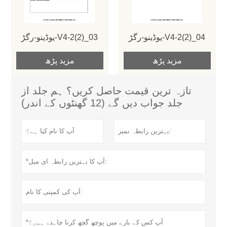
یوڈینو-رگڑ-V4-2(2)_04
یوڈینو-رگڑ-V4-2(2)_03
مزید پڑھ
مزید پڑھ
تازہ ترین قیمت حاصل کریں؟ ہم جلد از
جلد جواب دیں گے (12 گھنٹوں کے اندر)