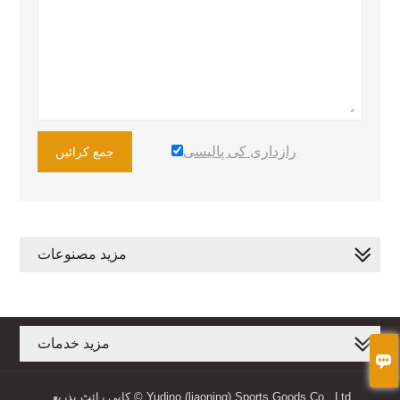
رازداری کی پالیسی
جمع کرائیں
مزید مصنوعات
مزید خدمات

کاپی رائٹ بذریعہ © Yudino (liaoning) Sports Goods Co., Ltd.