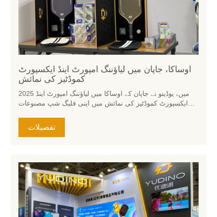
اوساکا، جاپان میں لیاؤننگ امپورٹ اینڈ ایکسپورٹ
کموڈٹیز کی نمائش
2025 میں، یوڈینو نے جاپان کے اوساکا میں لیاؤننگ امپورٹ اینڈ
ایکسپورٹ کموڈٹیز کی نمائش میں اپنی فلیگ شپ مصنوعات
کی نمائش کی۔ نمائش نے دنیا بھر سے پیشہ ور خریداروں اور
زائرین کو اپنی طرف متوجہ کیا، جس میں یوڈینو کے اعلیٰ درجے
تفصیلات
کے اچار کے ریکٹس اور اس کے ساتھ کھیلوں کا سامان ایک خاص
بات بن گیا۔