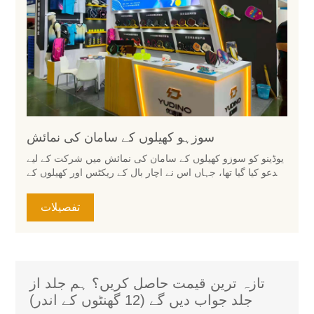
سوزہو کھیلوں کے سامان کی نمائش
یوڈینو کو سوزو کھیلوں کے سامان کی نمائش میں شرکت کے لیے
مدعو کیا گیا تھا، جہاں اس نے اچار بال کے ریکٹس اور کھیلوں کے
سامان کی اپنی پوری لائن لانچ کی۔ اپنے سادہ، جدید اور متحرک
ڈیزائن کے ساتھ بوتھ نے بہت سے زائرین کو اپنی طرف متوجہ
تفصیلات
کیا۔
تازہ ترین قیمت حاصل کریں؟ ہم جلد از
جلد جواب دیں گے (12 گھنٹوں کے اندر)