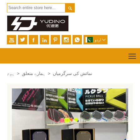









اردو
T
نمائش کی سرگرمیاں
>
ہمارے متعلق
>
ہوم