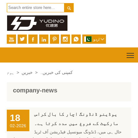









اردو
T
کمپنی کی خبریں۔
>
خبریں
>
ہوم
company-news
یوڈینو ڈنڈونگ اچار کا بال کراس
18
مارکیٹ کے فروغ میں مدد کرتا ہے۔
02-2026
حال ہی میں، ڈنڈونگ میونسپل فیڈریشن آف ٹریڈ