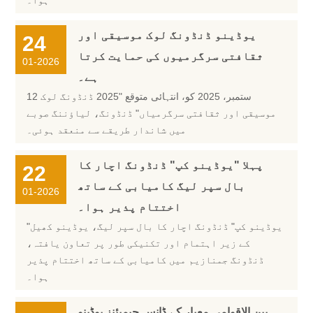
ہوا۔
یوڈینو ڈنڈونگ لوک موسیقی اور
24
ثقافتی سرگرمیوں کی حمایت کرتا
01-2026
ہے۔
12 ستمبر، 2025 کو، انتہائی متوقع "2025 ڈنڈونگ لوک
موسیقی اور ثقافتی سرگرمیاں" ڈنڈونگ، لیاؤننگ صوبے
میں شاندار طریقے سے منعقد ہوئی۔
پہلا "یوڈینو کپ" ڈنڈونگ اچار کا
22
بال سپر لیگ کامیابی کے ساتھ
01-2026
اختتام پذیر ہوا۔
"یوڈینو کپ" ڈنڈونگ اچار کا بال سپر لیگ، یوڈینو کھیل
کے زیر اہتمام اور تکنیکی طور پر تعاون یافتہ،
ڈنڈونگ جمنازیم میں کامیابی کے ساتھ اختتام پذیر
ہوا۔
بین الاقوامی معیار کے ڈانس چیمپئنز یوڈینو