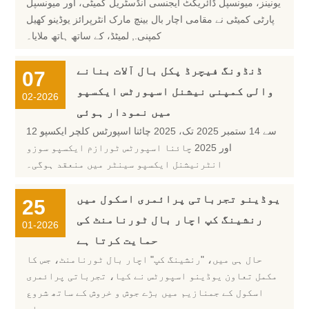
یونینز، میونسپل ڈائریکٹ ایجنسی انڈسٹریل کمیٹی، اور میونسپل
پارٹی کمیٹی نے مقامی اچار بال بینچ مارک انٹرپرائز یوڈینو کھیل
کمپنی., لمیٹڈ، کے ساتھ ہاتھ ملایا۔
ڈنڈونگ فیچرڈ پکل بال آلات بنانے
07
والی کمپنی نیشنل اسپورٹس ایکسپو
02-2026
میں نمودار ہوئی
12 سے 14 ستمبر 2025 تک، 2025 چائنا اسپورٹس کلچر ایکسپو
اور 2025 چائنا اسپورٹس ٹورازم ایکسپو سوزو
انٹرنیشنل ایکسپو سینٹر میں منعقد ہوگی۔
یوڈینو تجرباتی پرائمری اسکول میں
25
رنشینگ کپ اچار بال ٹورنامنٹ کی
01-2026
حمایت کرتا ہے
حال ہی میں، "رنشینگ کپ" اچار بال ٹورنامنٹ، جس کا
مکمل تعاون یوڈینو اسپورٹس نے کیا، تجرباتی پرائمری
اسکول کے جمنازیم میں بڑے جوش و خروش کے ساتھ شروع