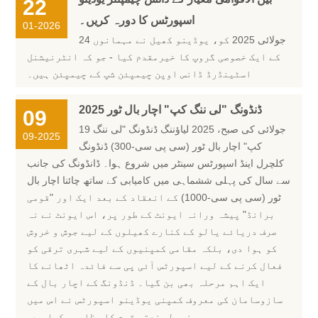
22
اسپورٹس کا دورہ کریں۔
01-2026
24 جولائی 2025 کو، یوڈینو کھیل نے مہمانوں
کے ایک خصوصی گروپ کا خیرمقدم کیا - جو کہ انٹرنیشنل
اسٹینڈرڈ ڈانس اوپن چیمپئن شپ کے چیمپئن ہیں۔
2025 ڈنڈونگ "لی ننگ کپ" اچار بال ٹور
09
19 جولائی کی صبح، 2025 لیاؤننگ ڈنڈونگ "لی ننگ
09-2025
کپ" اچار بال ٹور (سی پی سی-300) ڈنڈونگ
کلچرل اینڈ اسپورٹس سینٹر میں شروع ہوا۔ ڈانڈونگ کی جانب
سے سال کی پہلی ششماہی میں کامیابی کے ساتھ چائنا اچار بال
ٹور (سی پی سی-1000) کے انعقاد کے بعد ایک اور "قومی
برانڈ" پیشہ ورانہ ایونٹ کے طور پر، اس ایونٹ نے نہ
صرف دریائے یالو کے کنارے کھیلوں کے لیے جوش و خروش
کو ہوا دی، بلکہ مقامی کمپنیوں کے لیے شہری ترقی کو
فعال کرنے کے لیے اسپورٹس آئی پی سے فائدہ اٹھانے کا
ایک اہم مرحلہ بھی بن گیا۔ ڈنڈونگ کے اچار بال کے
سازوسامان کی معروف کمپنی یوڈینو اسپورٹس نے اس میں
مضبوط صنعتی قوت کا مظاہرہ کیا ہے۔