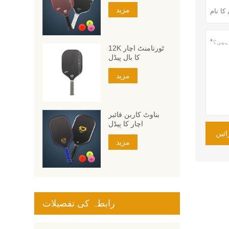
مزید
12K ٹورنامنٹ اچار
کا بال پیڈل
مزید
بناوٹ کاربن فائبر
اچار کا پیڈل
ئیں
مزید
رابطہ کی تفصیلات