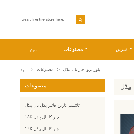

خبریں
مصنوعات
ہوم
پاور پرو اچار بال پیڈل
>
مصنوعات
>
ہوم
مصنوعات
 پیڈل
ٹائٹینیم کاربن فائبر پکل بال پیڈل
18K اچار کا بال پیڈل
12K اچار کا بال پیڈل