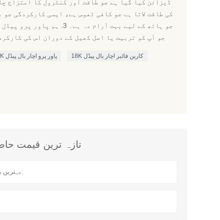
کی طاقت لاتا ہے جو کافی ٹھوس ہے، ایسی کارکردگی جو 
جو ہاتھ کے لیے بہت آرام دہ ہے۔ 
جو آپ کو تربیت یا اصل کھیل کے دوران اس کی کارکر
18K کاربن فائبر اچار بال پیڈل
18K پاور پرو اچار بال پیڈل
تازہ ترین قیمت حاصل کریں