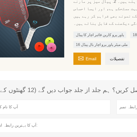
ڈیزائن کیا گیا ہے جو طاقت اور کنٹرول کا امتزاج چاہتے ہیں۔ 2. پیڈل میز پر مارنے
بہت مستحکم ہے، اور ایسا احساس
3. ہم پاور پرو پیڈل کے نمونے بھی فراہم کر رہے ہیں
دگی دیکھنے کے قابل بناتے ہیں۔
پاور پرو کاربن فائبر اچار کا پیڈل
16 ملی میٹر پاور پرو اچار بال پیڈل

تفصیلات
Email
؟ ہم جلد از جلد جواب دیں گے (12 گھنٹوں کے اندر)