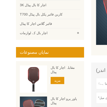
3K اچار کا بال پیڈل
T700 کاربن فائبر پکل بال پیڈل
فائبر گلاس اچار کا پیڈل
+
اچار بال کے لوازمات
نمایاں مصنوعات
مقابلہ اچار کا بال
پیڈل
مزید
پاور پرو اچار کا بال
پیڈل