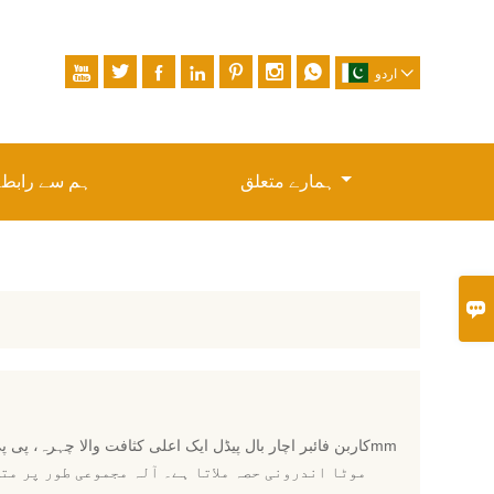








اردو
ہمارے متعلق
ہم سے رابطہ

موٹا اندرونی حصہ ملاتا ہے۔ آلہ مجموعی طور پر متو