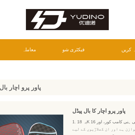
 کریں
فیکٹری شو
معاملہ
پاور پرو اچار بال
پاور پرو اچار کا بال پیڈل
1. یہ 18K کاربن فائبر اچار بال پیڈل ایک اعلی کثافت والا چہرہ، پی پی ہنی ​​کامب کور، اور 16mm
ازن ہے اور ان کھلاڑیوں کے لیے