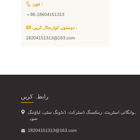

فون :
＋86-18604151313

دوستوں کوارسال کریں :
18204151313@163.com
رابطہ کریں

ہوانگائی اسٹریٹ، زینکسنگ ڈسٹرکٹ، ڈنڈونگ سٹی، لیاؤننگ
صوبہ

18204151313@163.com