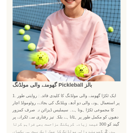
گھومنے والی مولڈنگ Pickleball بالز
1.‍‍‍‍‍‍‍‍‍‍ ایک ٹکڑا گھومنے والی مولڈنگ کا کلیدی فائدہ: روایتی طور
پر استعمال ہونے والی دو آدھے ویلڈنگ کی بجائے، روٹومولڈ اچار
کا مجموعی ٹکڑا ہوتا ہے۔ سیملیس ڈیزائن نہ صرف کمزور
دھبوں کو مکمل طور پر ہٹاتا ہے بلکہ تیز رفتاری سے ٹکرانے پر
گیند کو 300 فیصد زیادہ کریکنگ مزاحمت بھی فراہم کرتا
ہے۔ 2. گھومنے والی مولڈنگ کا عمل ایک بہت ہی یکساں