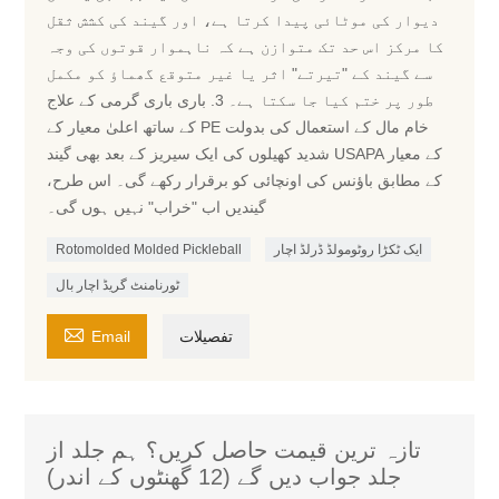
دیوار کی موٹائی پیدا کرتا ہے، اور گیند کی کشش ثقل
کا مرکز اس حد تک متوازن ہے کہ ناہموار قوتوں کی وجہ
سے گیند کے "تیرتے" اثر یا غیر متوقع گھماؤ کو مکمل
طور پر ختم کیا جا سکتا ہے۔ 3. باری باری گرمی کے علاج
کے ساتھ اعلیٰ معیار کے PE خام مال کے استعمال کی بدولت
شدید کھیلوں کی ایک سیریز کے بعد بھی گیند USAPA کے معیار
کے مطابق باؤنس کی اونچائی کو برقرار رکھے گی۔ اس طرح،
گیندیں اب "خراب" نہیں ہوں گی۔
ایک ٹکڑا روٹومولڈ ڈرلڈ اچار
Rotomolded Molded Pickleball
ٹورنامنٹ گریڈ اچار بال

تفصیلات
Email
تازہ ترین قیمت حاصل کریں؟ ہم جلد از
جلد جواب دیں گے (12 گھنٹوں کے اندر)