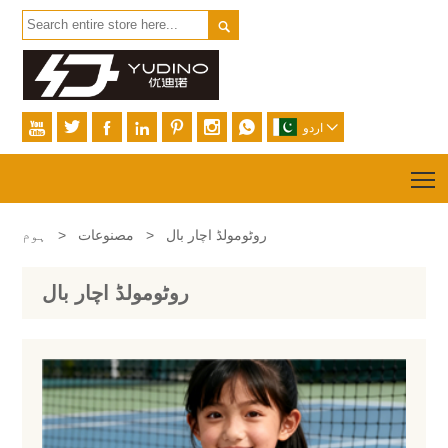









اردو
T
روٹومولڈ اچار بال
>
مصنوعات
>
ہوم
روٹومولڈ اچار بال