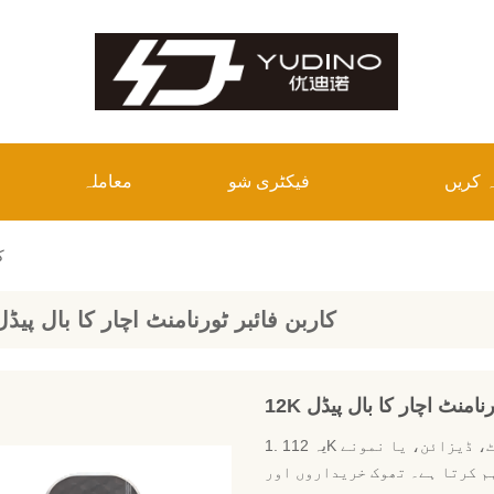
 کریں
فیکٹری شو
معاملہ
k
12k کاربن فائبر ٹورنامنٹ اچار کا بال پیڈل
 ٹورنامنٹ اچار کا بال پیڈل
1. یہ 112K کاربن فائبر ٹورنامنٹ اچار بال پیڈل آپ کو مکمل سیٹ، ڈیزائن، یا نمونے
م کرتا ہے۔ تھوک خریداروں اور