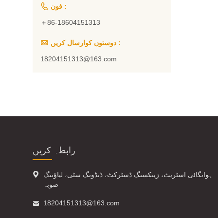

فون :
＋86-18604151313

دوستوں کوارسال کریں :
18204151313@163.com
رابطہ کریں

ہوانگائی اسٹریٹ، زینکسنگ ڈسٹرکٹ، ڈنڈونگ سٹی، لیاؤننگ
صوبہ

18204151313@163.com