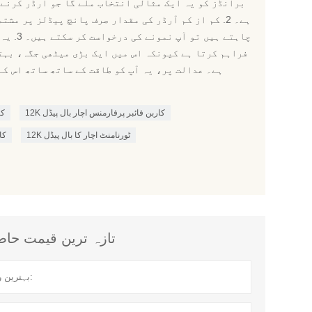
برانڈز کو یہ ایک مثالی انتخاب ملے گا جو آرڈر کرنے 
ہے۔ 2. کم از کم آرڈر کی مقدار صرف پانچ پیڈلز پر مش
چاہتے ہیں
فراہم کرتا ہے کیونکہ اس میں ایک بڑی میٹھی جگہ، بہت
ہے۔ عدالت پر، یہ آپ کو طاقت کے ساتھ ساتھ اس ک
12K کاربن فائبر پرفارمنس اچار بال پیڈل
2K
12K ٹورنامنٹ اچار کا بال پیڈل
پرو
تازہ ترین قیمت حاصل کریں