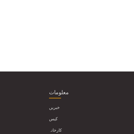
معلومات
خبریں
کیس
کارخانہ