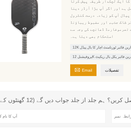
کا ایک لچکدار طریقہ پیش کرتا
تمل ہے اور اگر آپ بڑا آرڈر دینا
 تو آپ نمونے کی درخواست کر سکتے ہیں۔ 3. یہ پیڈل آپ کو زیادہ درست کنٹرول
ر شاک جذب، اور مضبوط ریباؤنڈ
ے تھرموفارمڈ ڈھانچے کی وجہ سے
استحکام بھی دیتا ہے۔
1 کاربن فائبر ٹورنامنٹ اچار کا بال پیڈل
فیشنل 12K کاربن فائبر پکل بال ریکیٹ

تفصیلات
Email
؟ ہم جلد از جلد جواب دیں گے (12 گھنٹوں کے اندر)