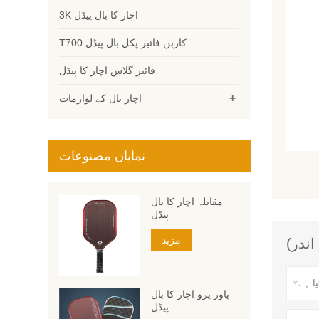
3K اچار کا بال پیڈل
T700 کاربن فائبر پکل بال پیڈل
فائبر گلاس اچار کا پیڈل
+
اچار بال کے لوازمات
نمایاں مصنوعات
مقابلہ اچار کا بال
پیڈل
مزید
پاور پرو اچار کا بال
پیڈل