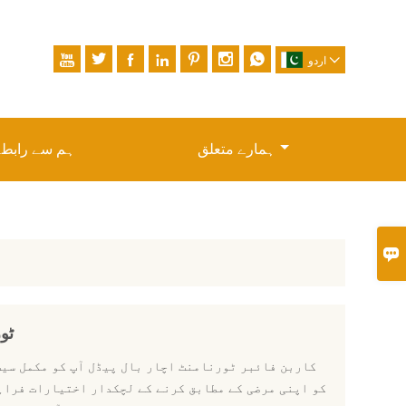








اردو
ہمارے متعلق
ہم سے رابطہ

12K
کو اپنی مرضی کے مطابق کرنے کے لچکدار اختیارات فراہ