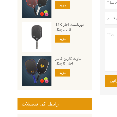
مزید
12K ٹورنامنٹ اچار
کا بال پیڈل
مزید
بناوٹ کاربن فائبر
اچار کا پیڈل
مزید
ئیں
رابطہ کی تفصیلات