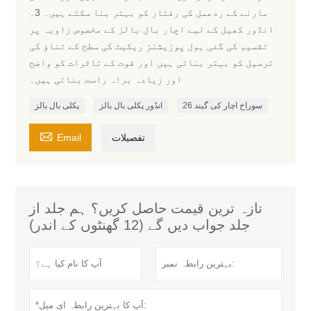
مارنے کے ردعمل کی رفتار کو بہتر بنا سکتے ہیں۔ 3۔
انڈور کھیل کے لیے اچار بال بالز کے مخصوص زاویہ پر
تقسیم کی گئی ہول پوزیشنز ریکیٹ کی سطح کے تناؤ کی
ترسیل کو بہتر بناتی ہیں اور قوت کے تاثرات کو واضح
اور زیادہ براہ راست بناتی ہیں۔
26 سوراخ اچار کی گیند
انڈور پکلی بال بالز
پکلی بال بالز

تفصیلات
Email
تازہ ترین قیمت حاصل کریں؟ ہم جلد از
جلد جواب دیں گے (12 گھنٹوں کے اندر)