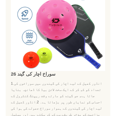
26 سوراخ اچار کی گیند
1.انڈور کھیل کے لیے اچار کی گیندوں میں سوراخوں کی
تعداد کو کم کر کے ایک سخت لائن بیڈ کا ڈھانچہ بنایا
جاتا ہے، جو گیند کو مارتے وقت ریپنگ کنٹرول کے
احساس کو نمایاں طور پر بڑھاتا ہے۔ 2.انڈور کھیل کے
لیے اچار کی گیندوں کے ہموار سوراخ جھولے کی ہوا کی
مزاحمت کو مؤثر طریقے سے کم کر سکتے ہیں اور مسلسل