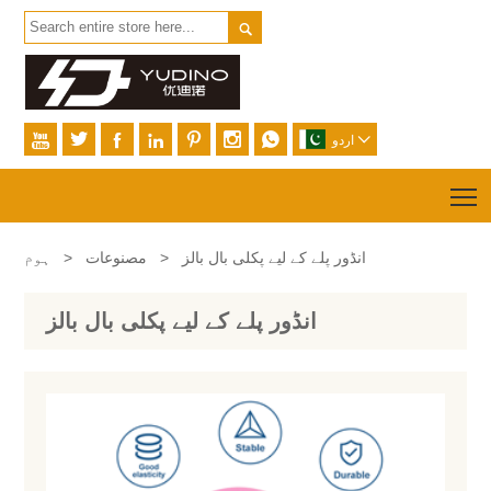









اردو
T
انڈور پلے کے لیے پکلی بال بالز
>
مصنوعات
>
ہوم
انڈور پلے کے لیے پکلی بال بالز